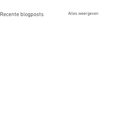
Alles weergeven
Recente blogposts
Houdt u rekeni
wegafsluitingen
Breda